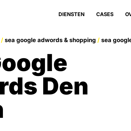
DIENSTEN
CASES
O
/
sea google adwords & shopping
/
sea googl
oogle
rds Den
h