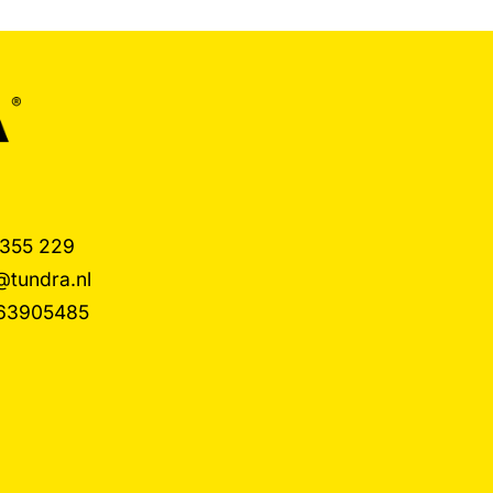
 355 229
@tundra.nl
63905485