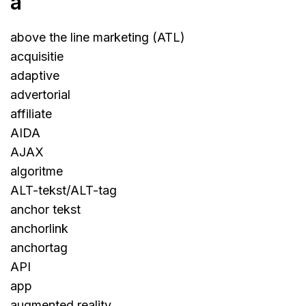
a
above the line marketing (ATL)
acquisitie
adaptive
advertorial
affiliate
AIDA
AJAX
algoritme
ALT-tekst/ALT-tag
anchor tekst
anchorlink
anchortag
API
app
augmented reality