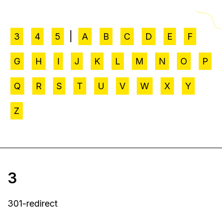
|
3
4
5
A
B
C
D
E
F
G
H
I
J
K
L
M
N
O
P
Q
R
S
T
U
V
W
X
Y
Z
3
301-redirect