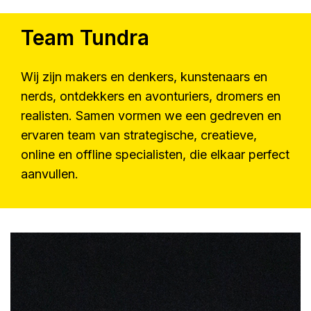
Team Tundra
Wij zijn makers en denkers, kunstenaars en
nerds, ontdekkers en avonturiers, dromers en
realisten. Samen vormen we een gedreven en
ervaren team van strategische, creatieve,
online en offline specialisten, die elkaar perfect
aanvullen.