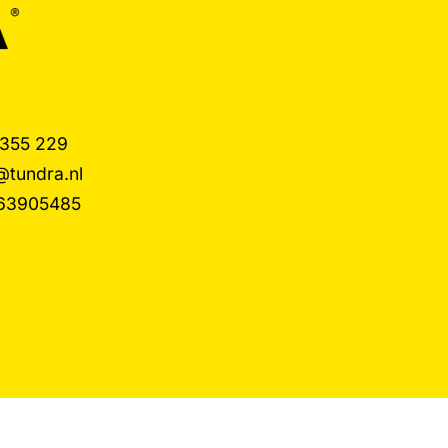
 355 229
@tundra.nl
63905485