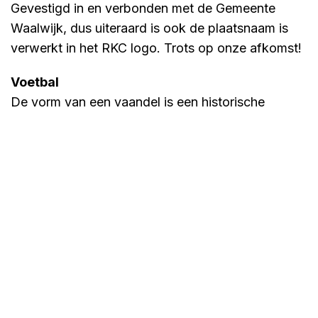
Gevestigd in en verbonden met de Gemeente
Waalwijk, dus uiteraard is ook de plaatsnaam is
verwerkt in het RKC logo. Trots op onze afkomst!
Voetbal
De vorm van een vaandel is een historische
traditie in het moderne voetbal. Tevens is de vorm
van een schild is een historisch symbool voor
Strijd, Passie en Trots, hetgeen het RKC logo moet
uitstralen. De verticale banen in het logo zijn
typerend voor het voetbalshirts. Want uiteindelijk
moet je bij het zien van het RKC logo het gevoel
krijgen van een voetbalclub. Een club die vol
passie en trots de strijd aangaat!