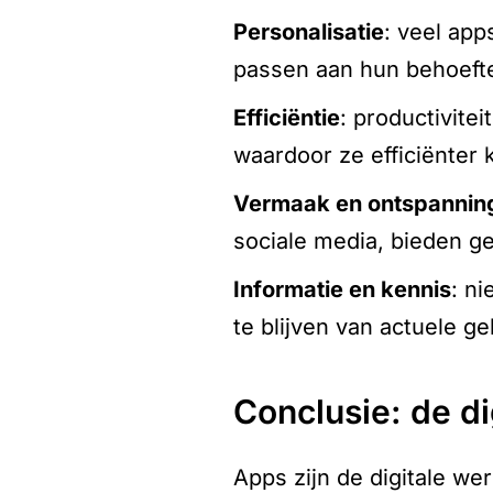
personalisatie
: veel app
passen aan hun behoeft
efficiëntie
: productivite
waardoor ze efficiënter
vermaak en ontspannin
sociale media, bieden g
informatie en kennis
: n
te blijven van actuele g
conclusie: de d
Apps zijn de digitale we