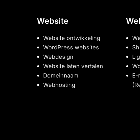
Website
We
Website ontwikkeling
We
WordPress websites
Sh
Webdesign
Li
Website laten vertalen
Wo
Domeinnaam
E-
Webhosting
(R