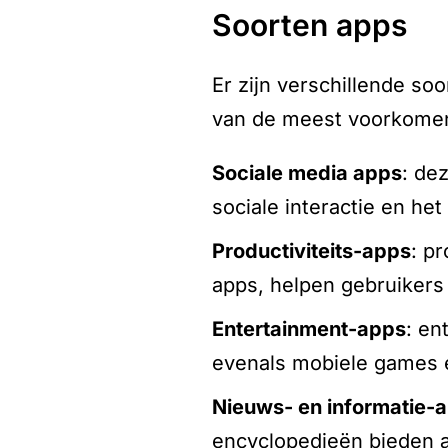
soorten apps
Er zijn verschillende so
van de meest voorkomen
sociale media apps
: de
sociale interactie en he
productiviteits-apps
: p
apps, helpen gebruikers
entertainment-apps
: en
evenals mobiele games e
nieuws- en informatie-
encyclopedieën bieden a