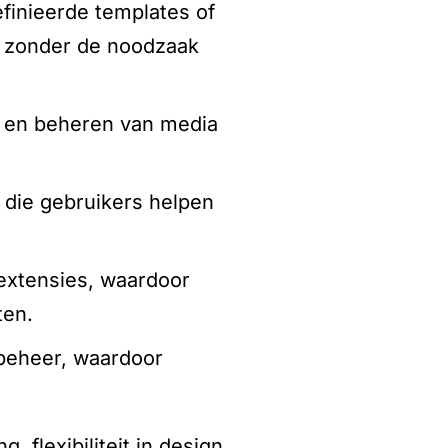
efinieerde templates of
rp zonder de noodzaak
n en beheren van media
 die gebruikers helpen
extensies, waardoor
ten.
sbeheer, waardoor
 flexibiliteit in design,