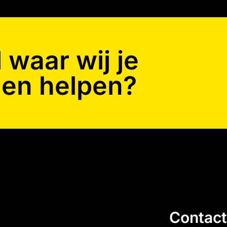
waar wij je
en helpen?
Contact