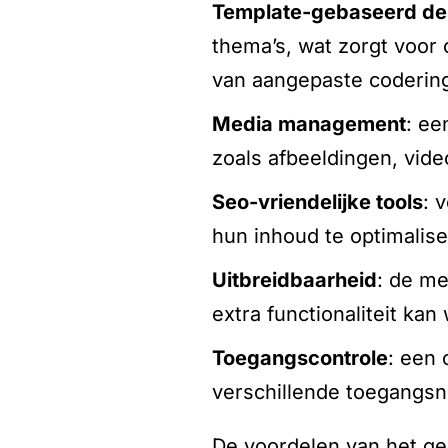
template-gebaseerd de
thema’s, wat zorgt voor 
van aangepaste coderin
media management
: ee
zoals afbeeldingen, vid
seo-vriendelijke tools
: 
hun inhoud te optimalis
uitbreidbaarheid
: de me
extra functionaliteit ka
toegangscontrole
: een
verschillende toegangsn
De voordelen van het geb