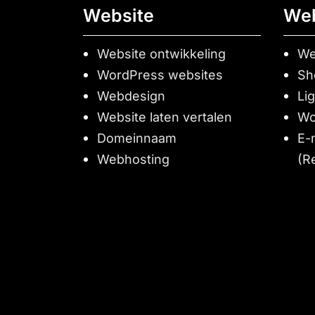
Website
We
Website ontwikkeling
We
WordPress websites
Sh
Webdesign
Li
Website laten vertalen
Wo
Domeinnaam
E-
Webhosting
(R