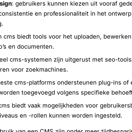
sign
: gebruikers kunnen kiezen uit vooraf ged
consistentie en professionaliteit in het ontwe
g.
n cms biedt tools voor het uploaden, bewerke
eo’s en documenten.
veel cms-systemen zijn uitgerust met seo-tools
eren voor zoekmachines.
este cms-platforms ondersteunen plug-ins of 
n worden toegevoegd volgens specifieke behoef
 cms biedt vaak mogelijkheden voor gebruiker
iveaus en -rollen kunnen worden ingesteld.
ruik van een CMS zijn onder meer tijdbesparing,