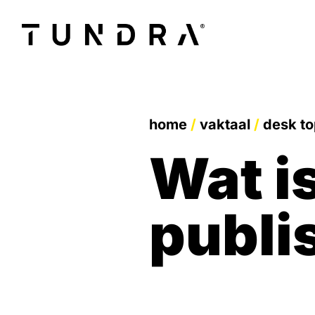
home
/
vaktaal
/
desk to
wat is desk top
publi