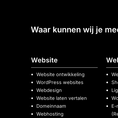
waar kunnen wij je m
Website
We
Website ontwikkeling
We
WordPress websites
Sh
Webdesign
Li
Website laten vertalen
Wo
Domeinnaam
E-
Webhosting
(R