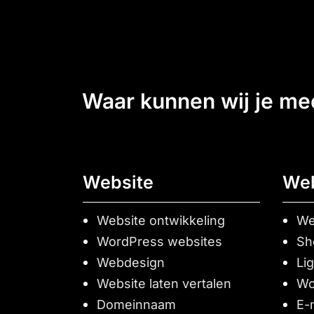
waar kunnen wij je m
Website
We
Website ontwikkeling
We
WordPress websites
Sh
Webdesign
Li
Website laten vertalen
Wo
Domeinnaam
E-