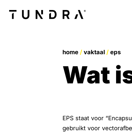
home
/
vaktaal
/
eps
wat 
EPS staat voor “Encapsul
gebruikt voor vectorafb