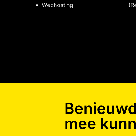
Webhosting
(R
Benieuwd 
mee kunn