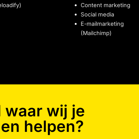
eloadify)
Content marketing
Social media
E-mailmarketing
(Mailchimp)
waar wij je
en helpen?