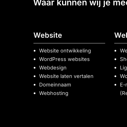
waar kunnen wij je m
Website
We
Website ontwikkeling
We
WordPress websites
Sh
Webdesign
Li
Website laten vertalen
Wo
Domeinnaam
E-
Webhosting
(R