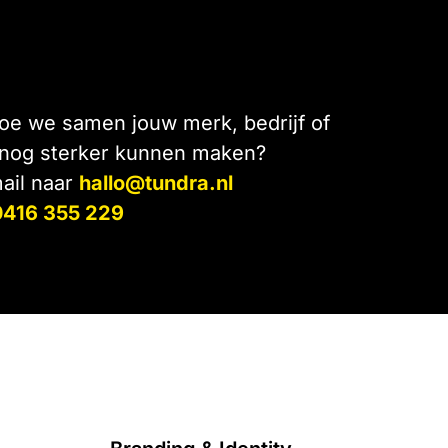
e we samen jouw merk, bedrijf of
 nog sterker kunnen maken?
ail naar
hallo@tundra.nl
0416 355 229