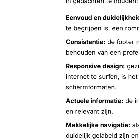
in gedachten te houden:
eenvoud en duidelijkhei
te begrijpen is. een rom
consistentie:
de footer m
behouden van een profes
responsive design:
gezi
internet te surfen, is h
schermformaten.
actuele informatie:
de in
en relevant zijn.
makkelijke navigatie:
als
duidelijk gelabeld zijn en