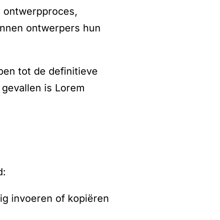
t ontwerpproces,
kunnen ontwerpers hun
n tot de definitieve
 gevallen is Lorem
d:
g invoeren of kopiëren