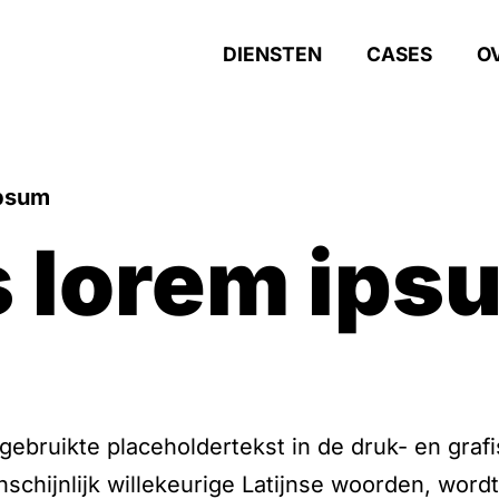
DIENSTEN
CASES
O
ipsum
is lorem ip
ebruikte placeholdertekst in de druk- en grafi
nschijnlijk willekeurige Latijnse woorden, word