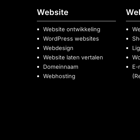
Website
We
Website ontwikkeling
We
WordPress websites
Sh
Webdesign
Li
Website laten vertalen
Wo
Domeinnaam
E-
Webhosting
(R