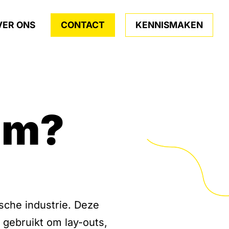
VER ONS
CONTACT
KENNISMAKEN
sum?
sche industrie. Deze
t gebruikt om lay-outs,