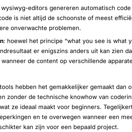
 wysiwyg-editors genereren automatisch code
code is niet altijd de schoonste of meest efficië
ndere onverwachte problemen.
en
: hoewel het principe “what you see is what yo
indresultaat er enigszins anders uit kan zien dan
 wanneer de content op verschillende apparat
ools hebben het gemakkelijker gemaakt dan oo
ëren zonder de technische knowhow van codering
, wat ze ideaal maakt voor beginners. Tegelijkert
 beperkingen en te overwegen wanneer een mee
hikter kan zijn voor een bepaald project.