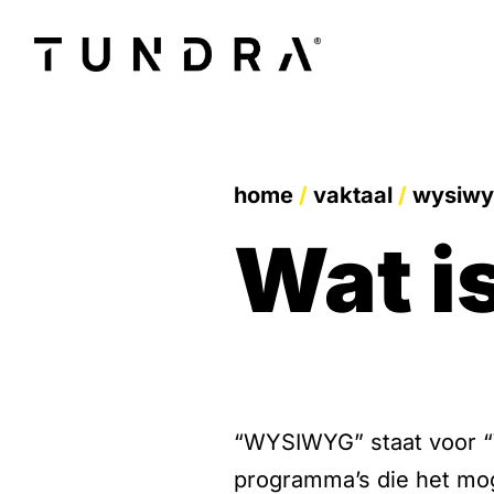
home
/
vaktaal
/
wysiw
wat
“WYSIWYG” staat voor “
programma’s die het mog