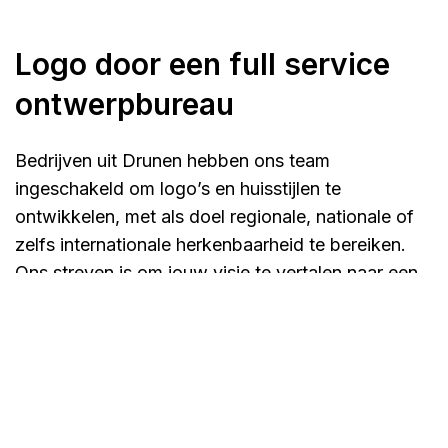
Logo door een full service
ontwerpbureau
Bedrijven uit Drunen hebben ons team
ingeschakeld om logo’s en huisstijlen te
ontwikkelen, met als doel regionale, nationale of
zelfs internationale herkenbaarheid te bereiken.
Ons streven is om jouw visie te vertalen naar een
uniek en onderscheidend logo-ontwerp dat
naadloos aansluit bij de identiteit van jouw bedrijf.
Of je nu een startende onderneming bent of een
gevestigde naam die verlangt naar een
vernieuwde uitstraling, bij Tundra kun je een logo
en huisstijl laten ontwerpen dat bijdraagt aan een