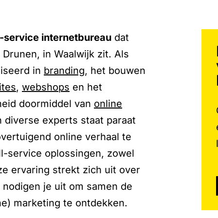
l-service internetbureau
dat
 Drunen, in Waalwijk zit. Als
liseerd in
branding
, het bouwen
ites
,
webshops
en het
heid doormiddel van
online
 diverse experts staat paraat
ertuigend online verhaal te
ll-service oplossingen, zowel
ze ervaring strekt zich uit over
e nodigen je uit om samen de
ne) marketing te ontdekken.