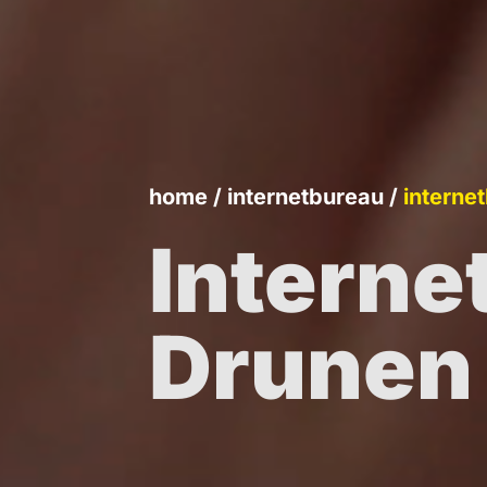
home
/
internetbureau
/
interne
Interne
Drunen