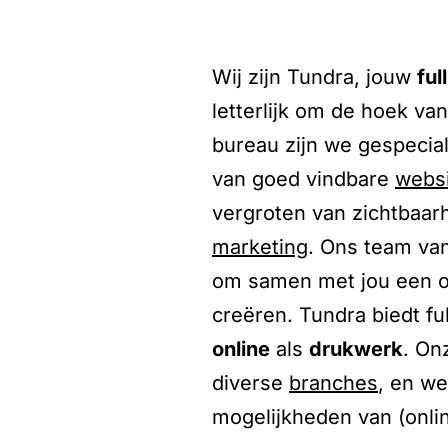
Wij zijn Tundra, jouw
ful
letterlijk om de hoek van
bureau zijn we gespecia
van goed vindbare
webs
vergroten van zichtbaar
marketing
. Ons team van
om samen met jou een ov
creëren. Tundra biedt fu
online
als
drukwerk
. On
diverse
branches
, en w
mogelijkheden van (onli