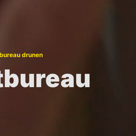
tbureau drunen
tbureau