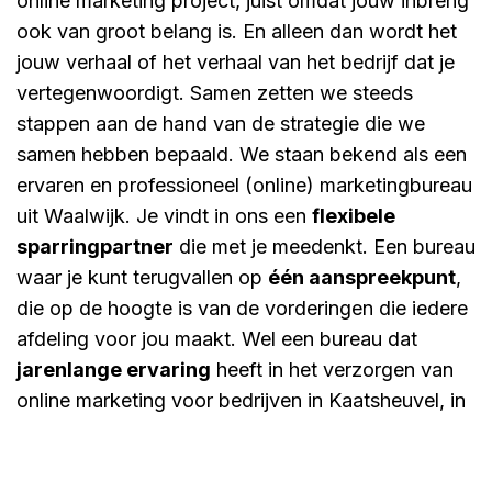
online marketing project, juist omdat jouw inbreng
ook van groot belang is. En alleen dan wordt het
jouw verhaal of het verhaal van het bedrijf dat je
vertegenwoordigt. Samen zetten we steeds
stappen aan de hand van de strategie die we
samen hebben bepaald. We staan bekend als een
ervaren en professioneel (online) marketingbureau
uit Waalwijk. Je vindt in ons een
flexibele
sparringpartner
die met je meedenkt. Een bureau
waar je kunt terugvallen op
één aanspreekpunt
,
die op de hoogte is van de vorderingen die iedere
afdeling voor jou maakt. Wel een bureau dat
jarenlange ervaring
heeft in het verzorgen van
online marketing voor bedrijven in Kaatsheuvel, in
uiteenlopende
branches
, zowel
B2B
als
B2C
.
Benieuwd wat Tundra voor